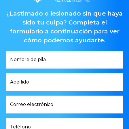
¿Lastimado o lesionado sin que haya
sido tu culpa? Completa el
formulario a continuación para ver
cómo podemos ayudarte.
Primer
Nombre
*
Apellido
*
Correo
electrónico
*
Teléfono
*