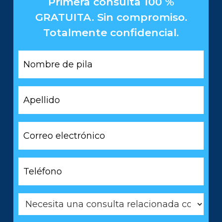
Primera consulta 100 %
GRATUITA. Sin compromiso.
Totalmente confidencial.
Nombre
de
pila
*
Apellido
*
Correo
electrónico
*
Teléfono
*
Necesita
una
consulta