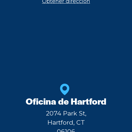
Obtener dirección
Oficina de Hartford
2074 Park St,
Hartford, CT
06106