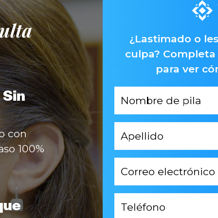
ulta
¿Lastimado o les
culpa? Completa 
para ver c
 Sin
Primer
Nombre
*
Apellido
o con
*
caso 100%
Correo
electrónico
*
Teléfono
que
*