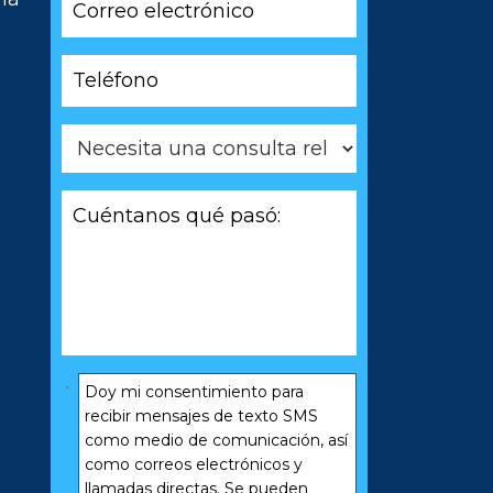
electrónico
*
Teléfono
s
*
Necesita
una
consulta
Cuéntanos
relacionada
qué
con
pasó:
*
*
Consentir
Doy mi consentimiento para
*
recibir mensajes de texto SMS
como medio de comunicación, así
como correos electrónicos y
llamadas directas. Se pueden