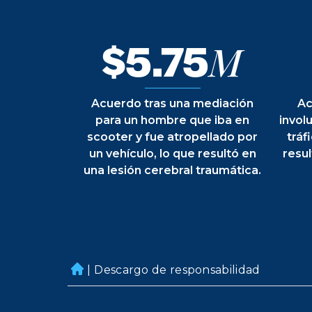
$5.75
M
Acuerdo tras una mediación
Ac
para un hombre que iba en
invol
scooter y fue atropellado por
tráf
un vehículo, lo que resultó en
resul
una lesión cerebral traumática.
|
Descargo de responsabilidad
H
o
m