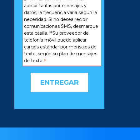
aplicar tarifas por mensajes y
datos; la frecuencia varía según la
necesidad. Si no desea recibir
comunicaciones SMS, desmarque
esta casilla. **Su proveedor de
telefonía móvil puede aplicar
cargos estándar por mensajes de
texto, según su plan de mensajes
de texto.
*