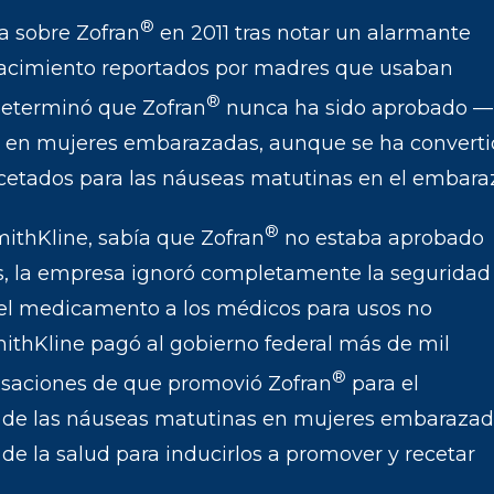
®
ia sobre Zofran
en 2011 tras notar un alarmante
nacimiento reportados por madres que usaban
®
 determinó que Zofran
nunca ha sido aprobado —
 en mujeres embarazadas, aunque se ha convert
etados para las náuseas matutinas en el embara
®
mithKline, sabía que Zofran
no estaba aprobado
, la empresa ignoró completamente la seguridad
 el medicamento a los médicos para usos no
ithKline pagó al gobierno federal más de mil
®
cusaciones de que promovió Zofran
para el
”) de las náuseas matutinas en mujeres embaraza
de la salud para inducirlos a promover y recetar