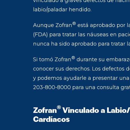
vinculado a graves defectos de nacim
labio/paladar hendido.
®
Aunque Zofran
está aprobado por l
(FDA) para tratar las náuseas en pac
nunca ha sido aprobado para tratar 
®
Si tomó Zofran
durante su embarazo 
conocer sus derechos. Los defectos 
y podemos ayudarle a presentar un
203-800-8000 para una consulta gratu
®
Zofran
Vinculado a Labio
Cardíacos