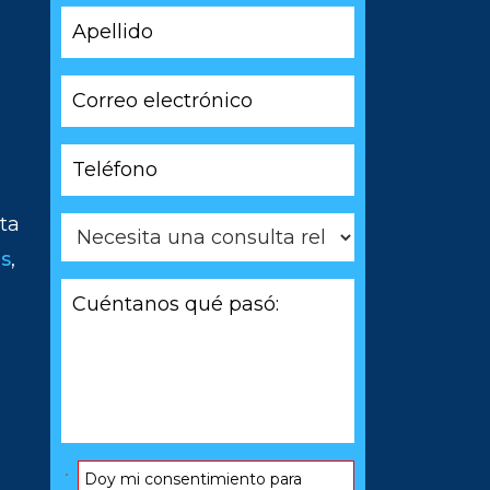
Apellido
*
*
Correo
electrónico
*
Teléfono
*
ta
Necesita
una
es
,
consulta
Cuéntanos
relacionada
qué
con
pasó:
*
*
Consentir
Doy mi consentimiento para