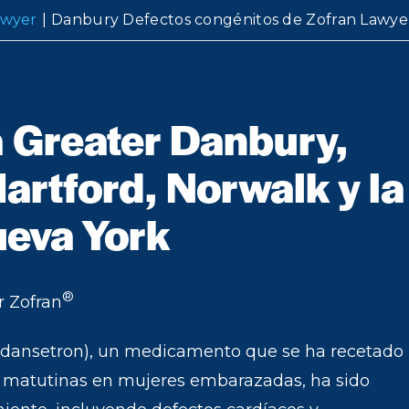
awyer
|
Danbury Defectos congénitos de Zofran Lawye
 Greater Danbury,
artford, Norwalk y la
eva York
®
r Zofran
ansetron), un medicamento que se ha recetado
s matutinas en mujeres embarazadas, ha sido