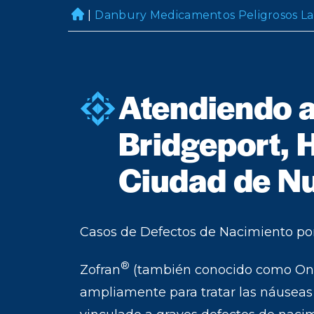
|
Danbury Medicamentos Peligrosos L
H
o
m
e
Atendiendo a
Bridgeport, H
Ciudad de Nu
Casos de Defectos de Nacimiento po
®
Zofran
(también conocido como Ond
ampliamente para tratar las náusea