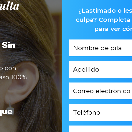
ulta
¿Lastimado o les
culpa? Completa 
para ver c
 Sin
Primer
Nombre
*
Apellido
o con
*
caso 100%
Correo
electrónico
*
Teléfono
que
*
Necesito