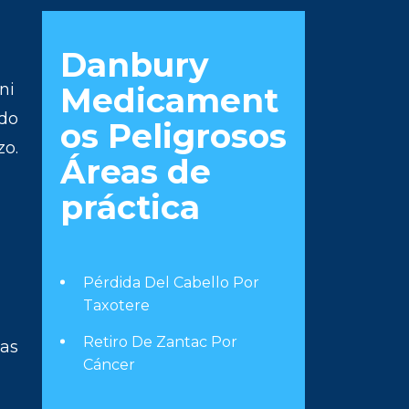
Danbury
ni
Medicament
ido
os Peligrosos
zo.
Áreas de
práctica
Pérdida Del Cabello Por
Taxotere
Retiro De Zantac Por
das
Cáncer