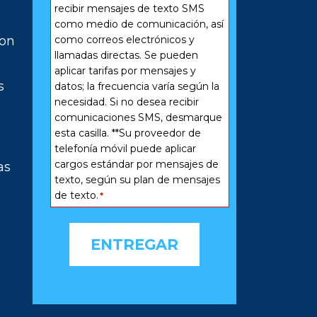
*
recibir mensajes de texto SMS
como medio de comunicación, así
ron
como correos electrónicos y
llamadas directas. Se pueden
aplicar tarifas por mensajes y
s
datos; la frecuencia varía según la
necesidad. Si no desea recibir
comunicaciones SMS, desmarque
esta casilla. **Su proveedor de
telefonía móvil puede aplicar
cargos estándar por mensajes de
as
texto, según su plan de mensajes
de texto.
*