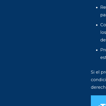
Re
pa
Co
lo
de
Pr
es
Si el 
condic
derech