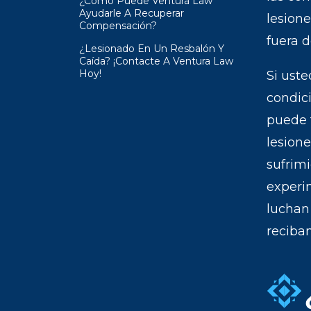
¿Cómo Puede Ventura Law
Ayudarle A Recuperar
lesion
Compensación?
fuera d
¿Lesionado En Un Resbalón Y
Caída? ¡Contacte A Ventura Law
Hoy!
Si uste
condic
puede 
lesione
sufrim
experi
luchan
reciba