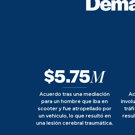
Dema
$5.75
M
Acuerdo tras una mediación
Ac
para un hombre que iba en
invol
scooter y fue atropellado por
tráf
un vehículo, lo que resultó en
resul
una lesión cerebral traumática.