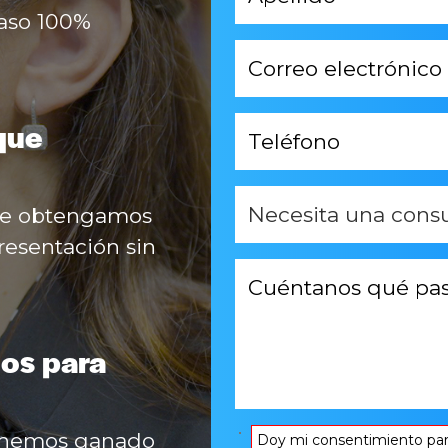
caso 100%
Correo
electrónico
*
Teléfono
que
*
Necesito
ue obtengamos
una
consulta
resentación sin
relacionada
Cuéntanos
con
qué
*
pasó:
*
os para
Consentir
 hemos ganado
Doy mi consentimiento par