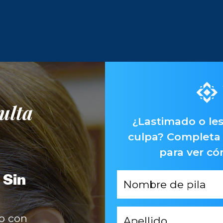
ulta
¿Lastimado o les
culpa? Completa 
para ver c
 Sin
Primer
Nombre
*
Apellido
o con
*