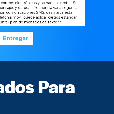
correos electrónicos y llamadas directas. Se
ensajes y datos; la frecuencia varía según la
cibir comunicaciones SMS, desmarca esta
telefonía móvil puede aplicar cargos estándar
ún tu plan de mensajes de texto.*
*
ados Para