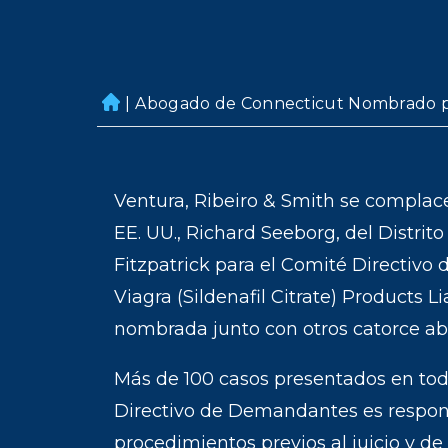
|
Abogado de Connecticut Nombrado p
H
o
m
e
Ventura, Ribeiro & Smith se complace 
EE. UU., Richard Seeborg, del Distrit
Fitzpatrick para el Comité Directivo d
Viagra (Sildenafil Citrate) Products Lia
nombrada junto con otros catorce a
Más de 100 casos presentados en todo
Directivo de Demandantes es respons
procedimientos previos al juicio y 