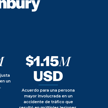
nbury
$1.15
M
M
USD
justa
 en un
.
Acuerdo para una persona
mayor involucrada en un
accidente de tráfico que
resultó en múltiples lesiones.