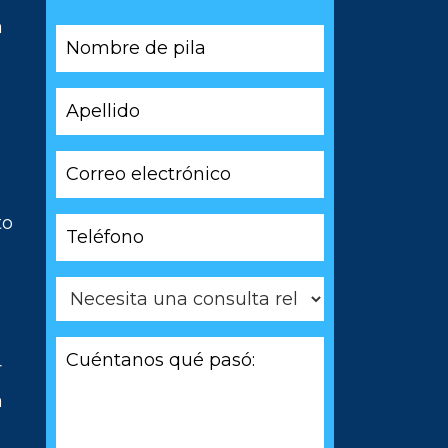
a
Nombre
de
pila
Apellido
*
*
Correo
electrónico
*
to
Teléfono
*
Necesita
una
consulta
Cuéntanos
relacionada
r
qué
con
pasó:
*
a
*