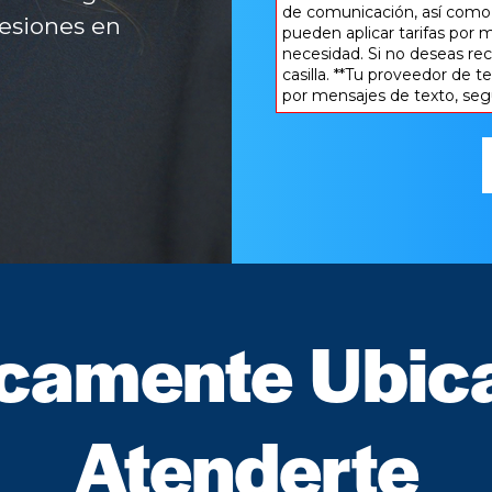
de comunicación, así como 
*
lesiones en
pueden aplicar tarifas por m
necesidad. Si no deseas re
casilla. **Tu proveedor de 
por mensajes de texto, seg
icamente Ubic
Atenderte