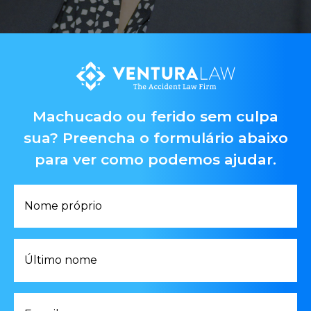
Machucado ou ferido sem culpa
sua? Preencha o formulário abaixo
para ver como podemos ajudar.
Nome
próprio
*
Último
nome
*
E-