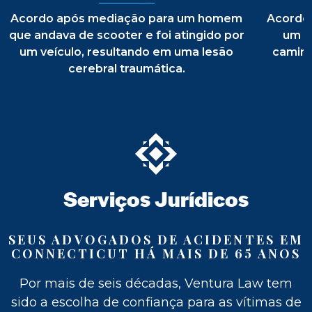
Justiça
Acordo após mediação para um homem
Acordo
que andava de scooter e foi atingido por
um a
um veículo, resultando em uma lesão
caminh
cerebral traumática.
Futuro
Recuperação
Serviços
Jurídicos
Liberdade
SEUS ADVOGADOS DE ACIDENTES EM
CONNECTICUT HÁ MAIS DE 65 ANOS
Por mais de seis décadas, Ventura Law tem
sido a escolha de confiança para as vítimas de