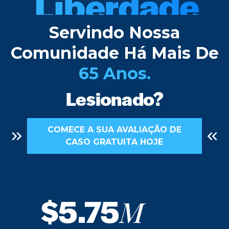
Justiça
Servindo Nossa
Comunidade Há Mais De
Futuro
65 Anos.
Lesionado?
Recuperação
COMECE A SUA AVALIAÇÃO DE
CASO GRATUITA HOJE
Liberdade
Direitos
$5.75
M