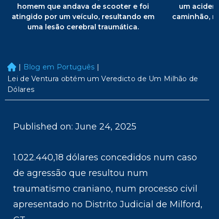
homem que andava de scooter e foi
um acident
atingido por um veículo, resultando em
caminhão, r
uma lesão cerebral traumática.
|
Blog em Português
|
H
o
Lei de Ventura obtém um Veredicto de Um Milhão de
m
Dólares
e
Published on: June 24, 2025
1.022.440,18 dólares concedidos num caso
de agressão que resultou num
traumatismo craniano, num processo civil
apresentado no Distrito Judicial de Milford,