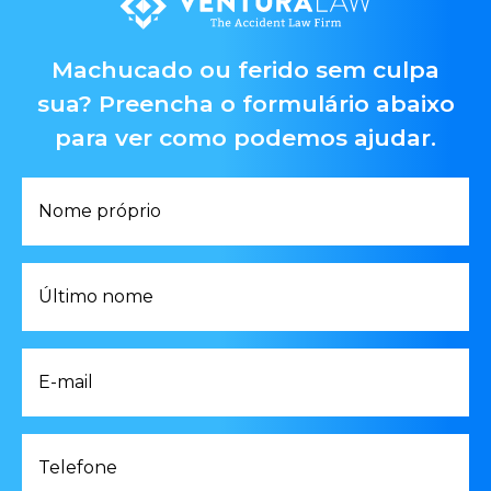
Machucado ou ferido sem culpa
sua? Preencha o formulário abaixo
para ver como podemos ajudar.
Nome
próprio
*
Último
nome
*
E-
mail
*
Telefone
*