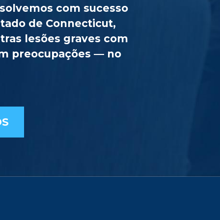
Resolvemos com sucesso
stado de Connecticut,
utras lesões graves com
sem preocupações — no
OS