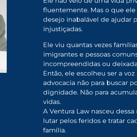
Ele não veio de uma vida priv
fluentemente. Mas o que ele
desejo inabalável de ajudar 
injustiçadas.
Ele viu quantas vezes família
imigrantes e pessoas comuns
incompreendidas ou deixada
Então, ele escolheu ser a voz
advocacia não para buscar po
dignidade. Não para acumula
vidas.
A Ventura Law nasceu dessa m
lutar pelos feridos e tratar c
família.