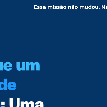
Essa missão não mudou. Na 
ue um
 de
a
: Uma