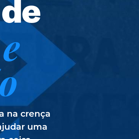
 de
 e
o
a na crença
ajudar uma