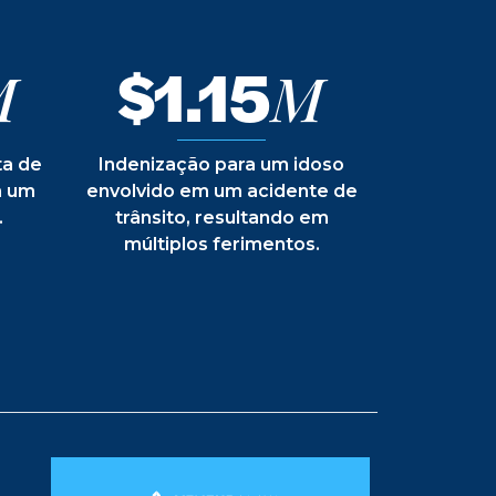
$1.15
M
M
ta de
Indenização para um idoso
m um
envolvido em um acidente de
.
trânsito, resultando em
múltiplos ferimentos.