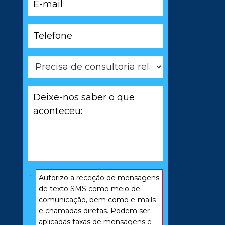
mail
*
Telefone
*
Precisa
de
consultoria
Deixe-
relacionada
nos
com
saber
*
o
que
aconteceu:
*
Consentimento
Autorizo ​​a receção de mensagens
*
de texto SMS como meio de
comunicação, bem como e-mails
e chamadas diretas. Podem ser
aplicadas taxas de mensagens e