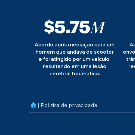
$5.75
M
Acordo após mediação para um
A
homem que andava de scooter
envo
e foi atingido por um veículo,
trâ
resultando em uma lesão
re
cerebral traumática.
|
Política de privacidade
H
o
m
e