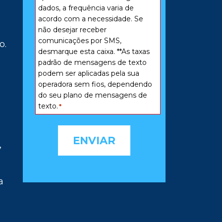
dados, a frequência varia de
acordo com a necessidade. Se
não desejar receber
comunicações por SMS,
o.
desmarque esta caixa. **As taxas
padrão de mensagens de texto
podem ser aplicadas pela sua
operadora sem fios, dependendo
do seu plano de mensagens de
texto.
*
,
a