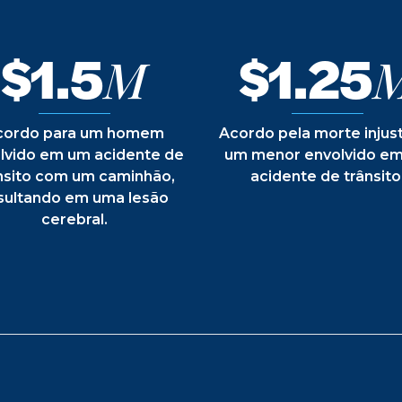
$1.5
$1.25
M
cordo para um homem
Acordo pela morte injus
lvido em um acidente de
um menor envolvido e
nsito com um caminhão,
acidente de trânsito
sultando em uma lesão
cerebral.