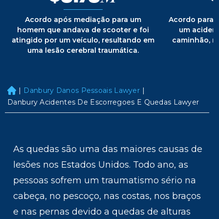
Acordo após mediação para um
Acordo para
homem que andava de scooter e foi
um acident
atingido por um veículo, resultando em
caminhão, r
uma lesão cerebral traumática.
|
Danbury Danos Pessoais Lawyer
|
H
o
Danbury Acidentes De Escorregoes E Quedas Lawyer
m
e
As quedas são uma das maiores causas de
lesões nos Estados Unidos. Todo ano, as
pessoas sofrem um traumatismo sério na
cabeça, no pescoço, nas costas, nos braços
e nas pernas devido a quedas de alturas