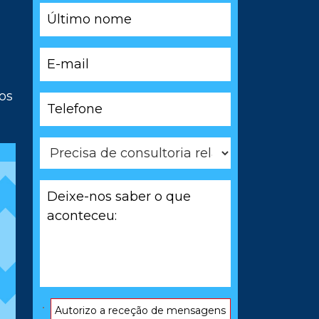
Último
nome
*
E-
mail
*
os
Telefone
*
Precisa
de
consultoria
Deixe-
relacionada
nos
com
saber
*
o
que
aconteceu:
*
Consentimento
Autorizo ​​a receção de mensagens