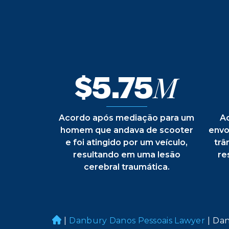
$5.75
M
Acordo após mediação para um
A
homem que andava de scooter
envo
e foi atingido por um veículo,
trâ
resultando em uma lesão
re
cerebral traumática.
|
Danbury Danos Pessoais Lawyer
|
Dan
H