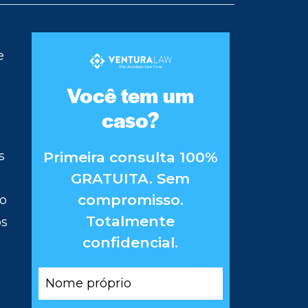
e
Você tem um
caso?
Primeira consulta 100%
s
GRATUITA. Sem
compromisso.
so
Totalmente
os
confidencial.
Nome
próprio
*