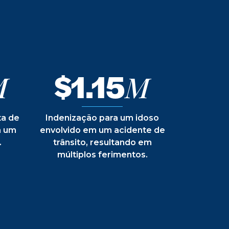
$1.15
M
M
ta de
Indenização para um idoso
m um
envolvido em um acidente de
.
trânsito, resultando em
múltiplos ferimentos.