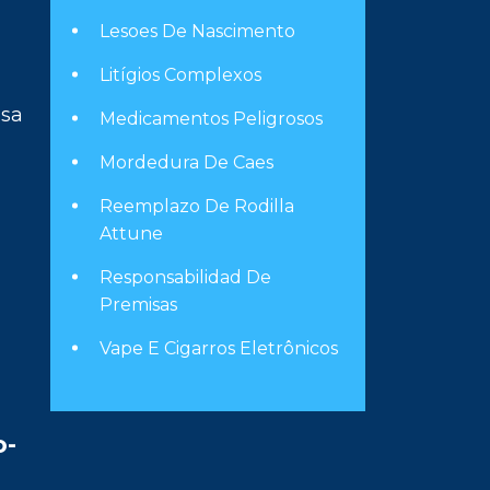
Lesoes De Nascimento
Litígios Complexos
ssa
Medicamentos Peligrosos
Mordedura De Caes
Reemplazo De Rodilla
Attune
Responsabilidad De
Premisas
Vape E Cigarros Eletrônicos
o-