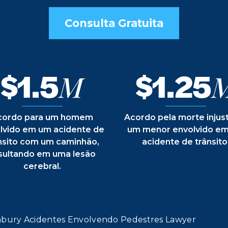
Consulta Gratuita
$1.5
$1.25
M
cordo para um homem
Acordo pela morte injus
lvido em um acidente de
um menor envolvido e
nsito com um caminhão,
acidente de trânsito
sultando em uma lesão
cerebral.
bury Acidentes Envolvendo Pedestres Lawyer