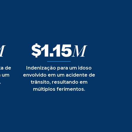
$1.15
M
M
ta de
Indenização para um idoso
m um
envolvido em um acidente de
.
trânsito, resultando em
múltiplos ferimentos.