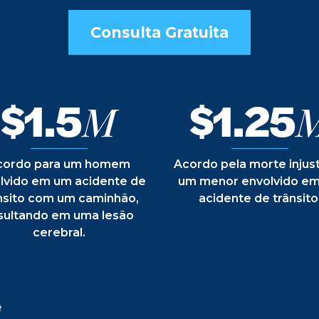
Consulta Gratuita
$1.5
$1.25
M
cordo para um homem
Acordo pela morte injus
lvido em um acidente de
um menor envolvido e
nsito com um caminhão,
acidente de trânsito
sultando em uma lesão
cerebral.
e