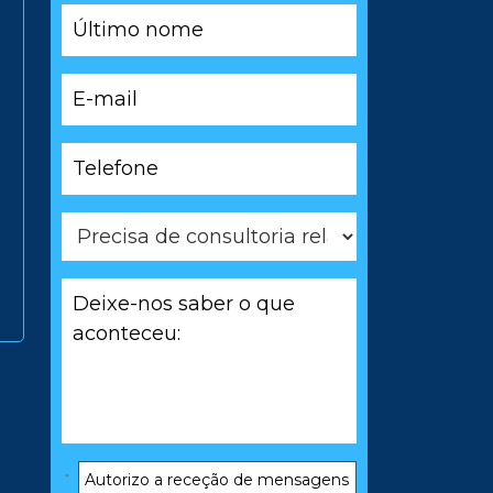
Último
nome
*
E-
mail
*
Telefone
*
Precisa
de
consultoria
Deixe-
relacionada
nos
com
saber
*
o
que
aconteceu:
*
Consentimento
Autorizo ​​a receção de mensagens