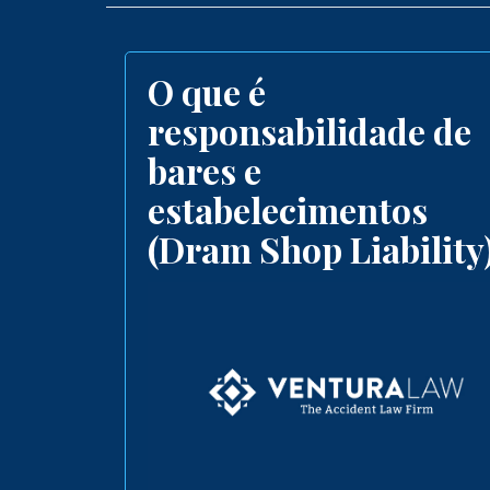
o
m
e
O que é
responsabilidade de
bares e
estabelecimentos
(Dram Shop Liability