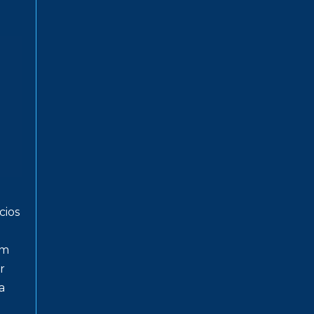
cios
um
r
a