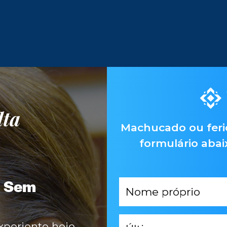
lta
Machucado ou feri
formulário aba
e Sem
Nome
próprio
*
Último
periente hoje