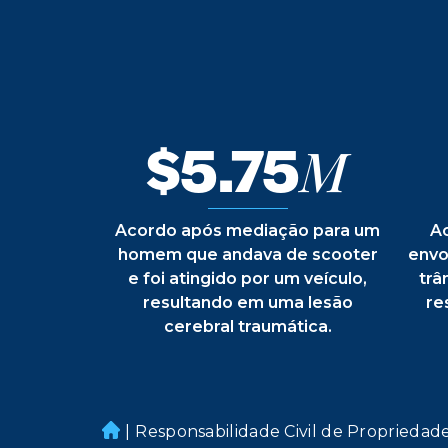
$5.75
M
Acordo após mediação para um
A
homem que andava de scooter
envo
e foi atingido por um veículo,
trâ
resultando em uma lesão
re
cerebral traumática.
|
Responsabilidade Civil de Propriedad
H