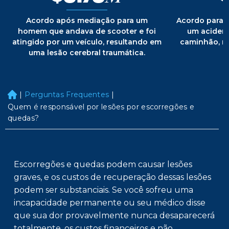
Acordo após mediação para um
Acordo para
homem que andava de scooter e foi
um acident
atingido por um veículo, resultando em
caminhão, r
uma lesão cerebral traumática.
|
Perguntas Frequentes
|
H
o
Quem é responsável por lesões por escorregões e
m
quedas?
e
Escorregões e quedas podem causar lesões
graves, e os custos de recuperação dessas lesões
podem ser substanciais. Se você sofreu uma
incapacidade permanente ou seu médico disse
que sua dor provavelmente nunca desaparecerá
totalmente, os custos financeiros e não