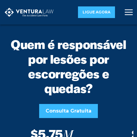
LIGUE AGORA
Quem é responsável
por lesões por
escorregões e
quedas?
Consulta Gratuita
$5.75
M