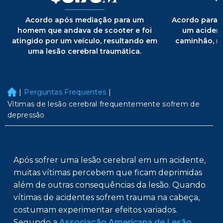
Acordo após mediação para um
Acordo para
homem que andava de scooter e foi
um acident
atingido por um veículo, resultando em
caminhão, r
uma lesão cerebral traumática.
|
Perguntas Frequentes
|
H
o
Vítimas de lesão cerebral frequentemente sofrem de
m
depressão
e
Após sofrer uma lesão cerebral em um acidente,
muitas vítimas percebem que ficam deprimidas
além de outras consequências da lesão. Quando
vítimas de acidentes sofrem trauma na cabeça,
costumam experimentar efeitos variados.
Segundo a
Associação Americana de Lesão